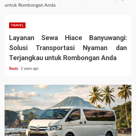
untuk Rombongan Anda
TRAVEL
Layanan Sewa Hiace Banyuwangi:
Solusi Transportasi Nyaman dan
Terjangkau untuk Rombongan Anda
Beaty
2 years ago