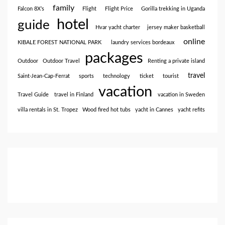
family
Falcon 8X’s
Flight
Flight Price
Gorilla trekking in Uganda
hotel
guide
Hvar yacht charter
jersey maker basketball
online
KIBALE FOREST NATIONAL PARK
laundry services bordeaux
packages
Outdoor
Outdoor Travel
Renting a private island
travel
Saint-Jean-Cap-Ferrat
sports
technology
ticket
tourist
vacation
Travel Guide
travel in Finland
vacation in Sweden
villa rentals in St. Tropez
Wood fired hot tubs
yacht in Cannes
yacht refits