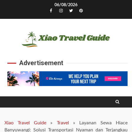
Skip
06/08/2026
to
Facebook
Instagram
Twitter
Pinterest
content
Advertisement
Xiao Travel Guide
»
Travel
»
Layanan Sewa Hiace
Banyuwangi: Solusi Transportasi Nyaman dan Terjangkau