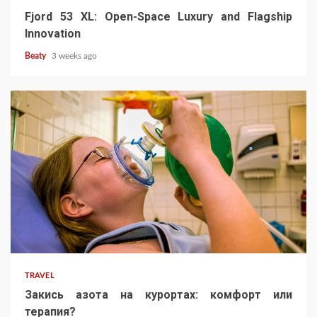
Fjord 53 XL: Open-Space Luxury and Flagship
Innovation
Beaty
3 weeks ago
TRAVEL
Закись азота на курортах: комфорт или
терапия?