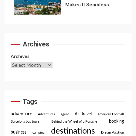
Makes It Seamless
7
Archives
Archives
Tags
adventure
Air Travel
Adventures
agent
American Football
booking
Barcelona bus tours
Behind the Wheel of a Porsche
destinations
business
camping
Dream Vacation