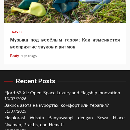
TRAVEL
Музыка под весёлым газом: Как изменяется
восприятие звуков и ритмов
Beaty
1 year ago
Recent Posts
Fjord 53 XL: Open-Space Luxury and Flagship Innovation
13/07/2026
Закись азота на курортах: комфорт или терапия?
31/07/2025
Eksplorasi Wisata Banyuwangi dengan Sewa Hiace:
Nyaman, Praktis, dan Hemat!