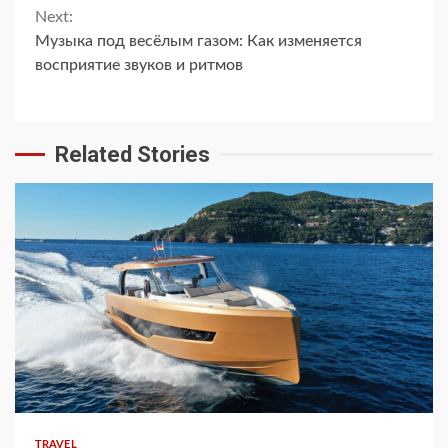
Next:
Музыка под весёлым газом: Как изменяется
восприятие звуков и ритмов
Related Stories
TRAVEL