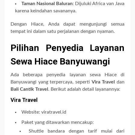
Taman Nasional Baluran
: Dijuluki Africa van Java
karena keindahan savananya.
Dengan Hiace, Anda dapat mengunjungi semua
tempat ini dalam satu perjalanan dengan nyaman.
Pilihan Penyedia Layanan
Sewa Hiace Banyuwangi
Ada beberapa penyedia layanan sewa Hiace di
Banyuwangi yang terpercaya, seperti
Vira Travel
dan
Bali Cantik Travel
. Berikut adalah detail layanannya:
Vira Travel
Website: viratravel.id
Paket yang ditawarkan mencakup:
Shuttle bandara dengan tarif mulai dari