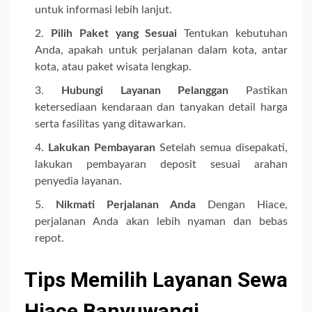
untuk informasi lebih lanjut.
Pilih Paket yang Sesuai
Tentukan kebutuhan
Anda, apakah untuk perjalanan dalam kota, antar
kota, atau paket wisata lengkap.
Hubungi Layanan Pelanggan
Pastikan
ketersediaan kendaraan dan tanyakan detail harga
serta fasilitas yang ditawarkan.
Lakukan Pembayaran
Setelah semua disepakati,
lakukan pembayaran deposit sesuai arahan
penyedia layanan.
Nikmati Perjalanan Anda
Dengan Hiace,
perjalanan Anda akan lebih nyaman dan bebas
repot.
Tips Memilih Layanan Sewa
Hiace Banyuwangi