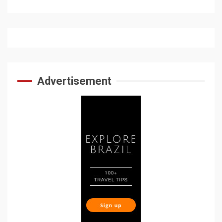
Advertisement