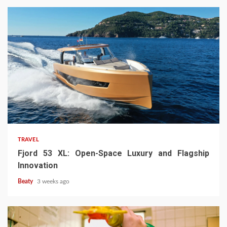
TRAVEL
Fjord 53 XL: Open-Space Luxury and Flagship
Innovation
Beaty
3 weeks ago