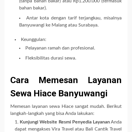
(tanpa bahan bakar) atau Rp1.200.000 (termasuk
bahan bakar).
Antar kota dengan tarif terjangkau, misalnya
Banyuwangi ke Malang atau Surabaya.
Keunggulan:
Pelayanan ramah dan profesional.
Fleksibilitas durasi sewa.
Cara Memesan Layanan
Sewa Hiace Banyuwangi
Memesan layanan sewa Hiace sangat mudah. Berikut
langkah-langkah yang bisa Anda lakukan:
Kunjungi Website Resmi Penyedia Layanan
Anda
dapat mengakses Vira Travel atau Bali Cantik Travel