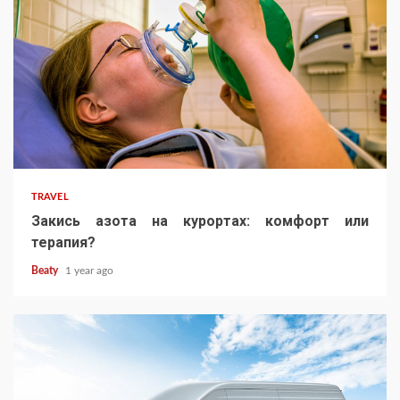
TRAVEL
Закись азота на курортах: комфорт или
терапия?
Beaty
1 year ago