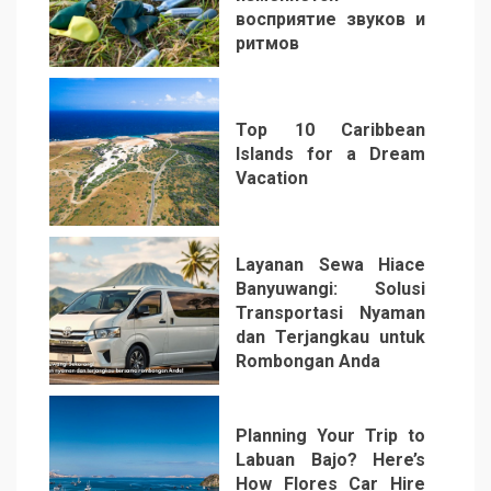
восприятие звуков и
ритмов
4
Top 10 Caribbean
Islands for a Dream
Vacation
5
Layanan Sewa Hiace
Banyuwangi: Solusi
Transportasi Nyaman
dan Terjangkau untuk
Rombongan Anda
6
Planning Your Trip to
Labuan Bajo? Here’s
How Flores Car Hire