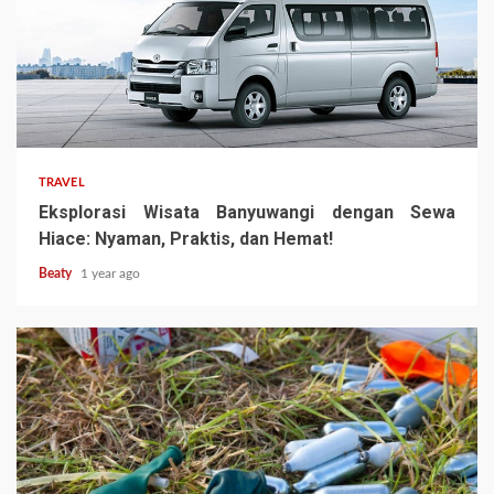
TRAVEL
Eksplorasi Wisata Banyuwangi dengan Sewa
Hiace: Nyaman, Praktis, dan Hemat!
Beaty
1 year ago