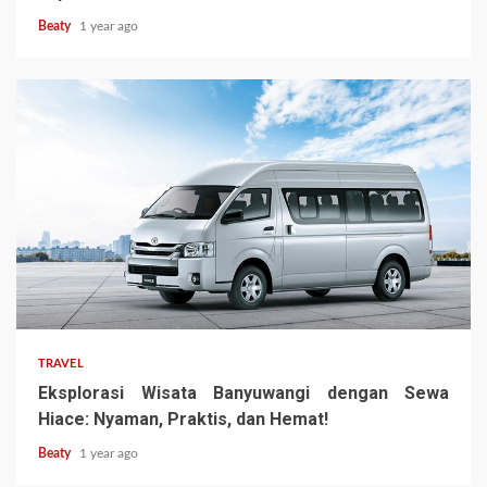
Beaty
1 year ago
TRAVEL
Eksplorasi Wisata Banyuwangi dengan Sewa
Hiace: Nyaman, Praktis, dan Hemat!
Beaty
1 year ago