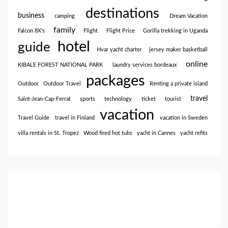
destinations
business
camping
Dream Vacation
family
Falcon 8X’s
Flight
Flight Price
Gorilla trekking in Uganda
hotel
guide
Hvar yacht charter
jersey maker basketball
online
KIBALE FOREST NATIONAL PARK
laundry services bordeaux
packages
Outdoor
Outdoor Travel
Renting a private island
travel
Saint-Jean-Cap-Ferrat
sports
technology
ticket
tourist
vacation
Travel Guide
travel in Finland
vacation in Sweden
villa rentals in St. Tropez
Wood fired hot tubs
yacht in Cannes
yacht refits