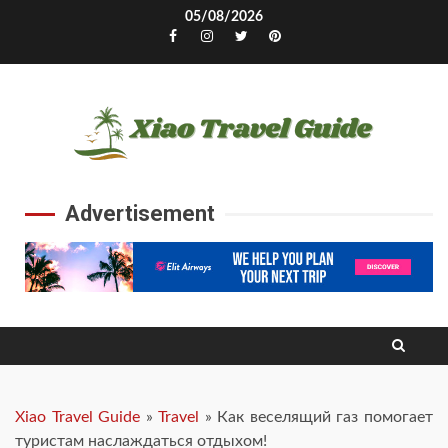
Skip
05/08/2026
to
Facebook
Instagram
Twitter
Pinterest
content
Advertisement
Xiao Travel Guide
»
Travel
»
Как веселящий газ помогает
туристам наслаждаться отдыхом!